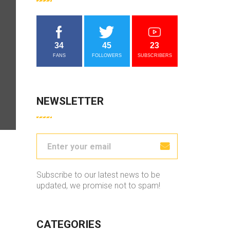
34
45
23
FANS
FOLLOWERS
SUBSCRIBERS
NEWSLETTER
Subscribe to our latest news to be
updated, we promise not to spam!
CATEGORIES