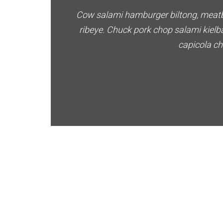
Cow salami hamburger biltong, meatba
ribeye. Chuck pork chop salami kielb
capicola ch