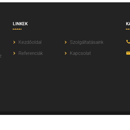
LINKEK
K
Kezdőoldal
Szolgáltatásaink
Referenciák
Kapcsolat
z
Non - Stop Autómentés M5 -
2026