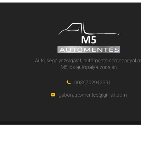
Autó segélyszolgálat, autómentő sárgaangyal a
M5-ös autópálya vonalán
0036702913391
gaborautomentes@gmail.com