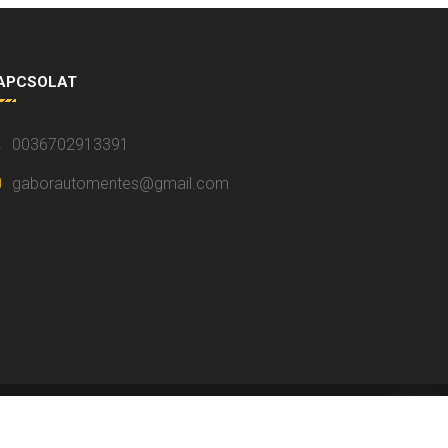
APCSOLAT
0036702913391
gaborautomentes@gmail.com
G