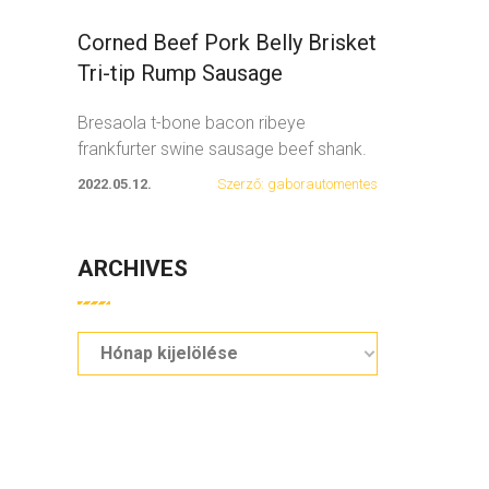
Corned Beef Pork Belly Brisket
Tri-tip Rump Sausage
Bresaola t-bone bacon ribeye
frankfurter swine sausage beef shank.
Spare ribs swine fatback
...
2022.05.12.
Szerző: gaborautomentes
ARCHIVES