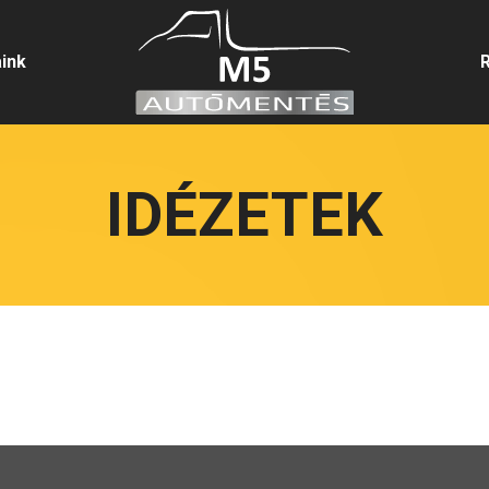
aink
IDÉZETEK