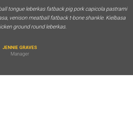
ll tongue leberkas fatback pig pork capicola pastrami
asa, venison meatball fatback t-bone shankle. Kielbasa
icken ground round leberkas.
JENNIE GRAVES
Manager