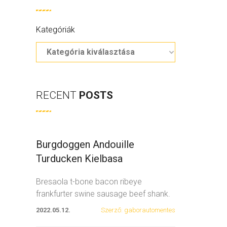
Kategóriák
RECENT
POSTS
Burgdoggen Andouille
Turducken Kielbasa
Bresaola t-bone bacon ribeye
frankfurter swine sausage beef shank.
Spare ribs swine fatback
...
2022.05.12.
Szerző: gaborautomentes